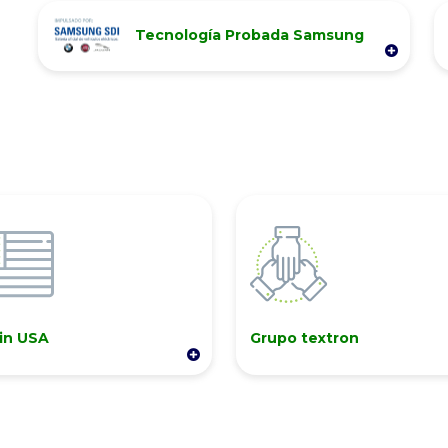
Tecnología Probada Samsung
Los vehículos de la línea ELiTE utilizan
baterías de litio Samsung, controladas por
un avanzado sistema de administración
que controla la eficiencia. Actualmente,
más de 50.000 vehículos EZGO ELiTE se
encuentran rodando a nivel global.
in USA
Grupo textron
ulos de fabricación en
Textron Inc. (NYSE: TXT)
os Unidos de América,
una de las empresas
ltos estándares de
multisectoriales más