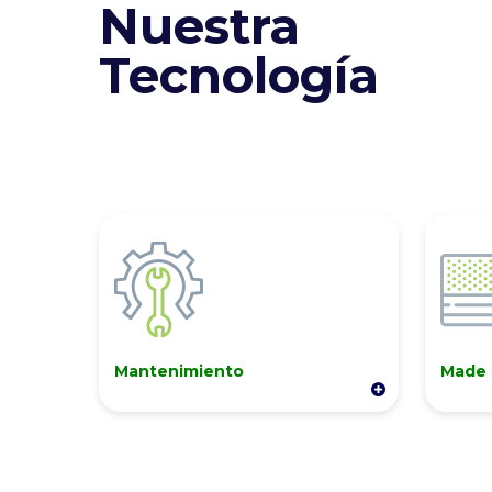
Nuestra
Tecnología
Mantenimiento
Made 
La serie ELiTE utiliza baterías
Vehíc
de litio Samsung SDI
Estad
confiables y durables. Las
con a