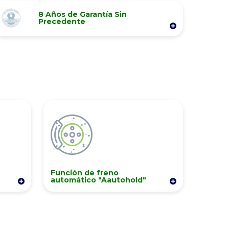
8 Años de Garantía Sin
Precedente
Los vehículos de la línea ELiTE utilizan
baterías de litio Samsung, controladas por
un avanzado sistema de administración
que controla la eficiencia. Actualmente,
más de 50.000 vehículos EZGO ELiTE se
encuentran rodando a nivel global.
Función de freno
automático "Aautohold"
 es
El freno del motor se activa
automáticamente cuando
conduce para reducir la