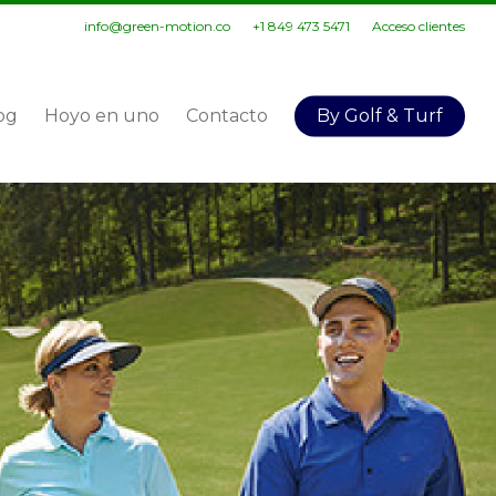
info@green-motion.co
+1 849 473 5471
Acceso clientes
og
Hoyo en uno
Contacto
By Golf & Turf