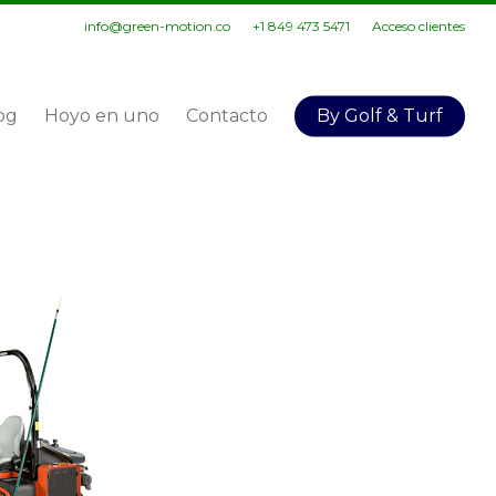
info@green-motion.co
+1 849 473 5471
Acceso clientes
og
Hoyo en uno
Contacto
By Golf & Turf